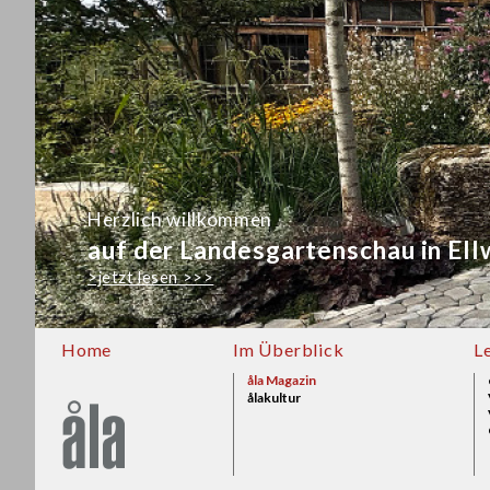
Herzlich willkommen
auf der Landesgartenschau in El
>jetzt lesen >>>
Home
Im Überblick
L
åla Magazin
ålakultur