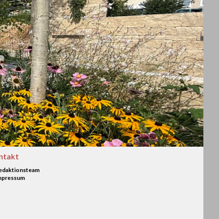
ntakt
edaktionsteam
mpressum