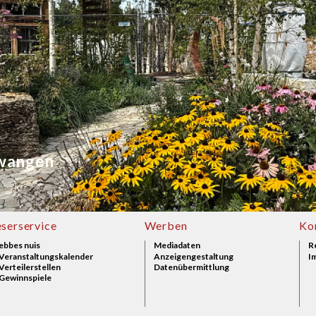
lwangen
eserservice
Werben
Ko
ebbes nuis
Mediadaten
R
Veranstaltungskalender
Anzeigengestaltung
I
Verteilerstellen
Datenübermittlung
Gewinnspiele