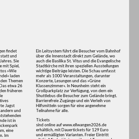
en findet
Ein Leitsystem führt die Besucher vom Bahnhof
statt und
über die Innenstadt direkt zum Gelände, wo
Jahres. Sie
auch die Basilika St. Vitus und die Evangelische
 mit Spiel,
Stadtkirche mit ihren speziellen Ausstellungen
ttos »Wie
wichtige Beiträge leisten. Die Schau umfasst
ndel« laden
mehr als 1000 Veranstaltungen, darunter
enden Themen
Konzerte, Lesungen und das »Grüne
 Das etwa 26
Klassenzimmer«. In Neunheim steht ein
den früheren
Großparkplatz zur Verfügung, von dem ein
ie
Shuttlebus die Besucher zum Gelände bringt.
tives
Barrierefreie Zugänge und ein Verleih von
te Jagst
Hilfsmitteln sorgen für eine angenehme
Mäandern und
Teilnahme für alle.
ntstehenden
Tickets
de ist in
sind online auf www.ellwangen2026.de
rückenpark
erhältlich, mit Dauertickets für 129 Euro
um, eine
und ermäßigten Varianten. Freier Eintritt
n. Im