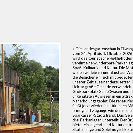
Die Landesgartenschau in Ellwang
vom 24. April bis 4. Oktober 2026 
wird das touristische Highlight des 
vereint eine wunderbare Parkanlage
Spaß, Kulinarik und Kultur. Die Mo
wollen wir leben« und »Lust auf Wa
die Besucher ein, sich mit bedeut
unserer Zeit auseinanderzusetzen.
Hektar große Gelände verwandelt 
Großparkplatz Schießwasen und d
ungenutzten Auwiesen in ein attrak
Naherholungsgebiet. Die renaturier
fließt jetzt wieder in natürlichen 
ermöglicht Zugänge wie den neu e
Sparkassen-Stadtstrand. Das Gelän
drei Parkanlagen unterteilt: Der B
bietet ein Jugend- und Kulturzentr
Skateanlage und Spielmöglichkeite